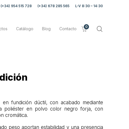
(+34) 954 515 728
(+34) 678 285 565
L-V 8:30 – 14:30
0
search
ctos
Catálogo
Blog
Contacto
dición
a en fundición dúctil, con acabado mediante
a poliéster en polvo color negro forja, con
ón cromática.
ado peso aportan estabilidad y una presencia