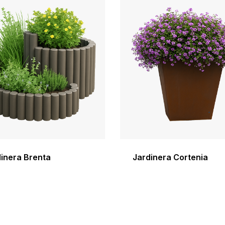
inera Brenta
Jardinera Cortenia
Este
prod
tien
múlt
vari
Las