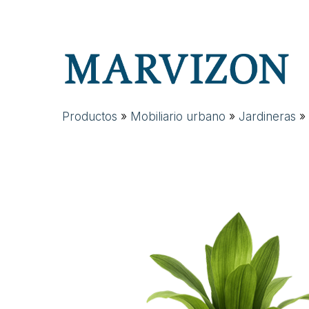
Skip
to
main
content
Productos
»
Mobiliario urbano
»
Jardineras
»