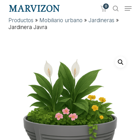
Skip
Menu
0
to
search
main
Close
Productos
»
Mobiliario urbano
»
Jardineras
»
content
Menu
Jardinera Javra