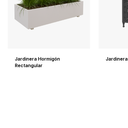
Jardinera Hormigón
Jardinera
Rectangular
Este
producto
tiene
múltiples
variantes.
Las
opciones
se
pueden