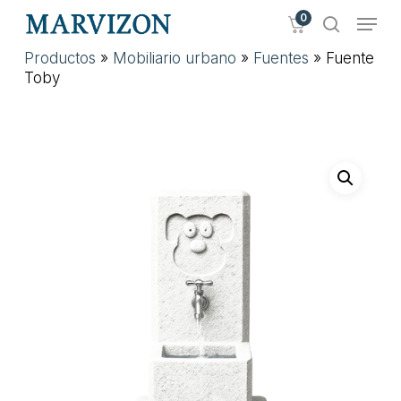
Skip
Menu
0
to
search
main
Close
Productos
»
Mobiliario urbano
»
Fuentes
»
Fuente
content
Menu
Toby