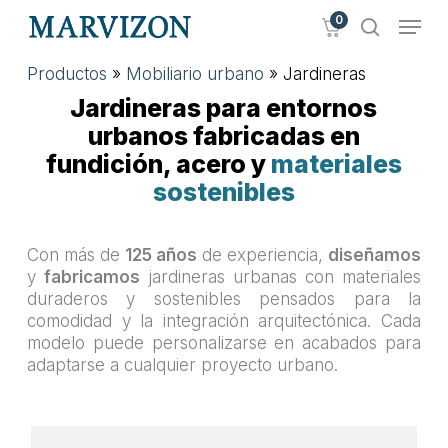
Skip
Menu
0
to
search
main
Close
Productos
»
Mobiliario urbano
»
Jardineras
content
Menu
Jardineras para entornos
urbanos fabricadas en
fundición, acero y
materiales
sostenibles
Con más de
125 años
de experiencia,
diseñamos
y
fabricamos
jardineras urbanas con materiales
duraderos y sostenibles pensados para la
comodidad y la integración arquitectónica. Cada
modelo puede personalizarse en acabados para
adaptarse a cualquier proyecto urbano.