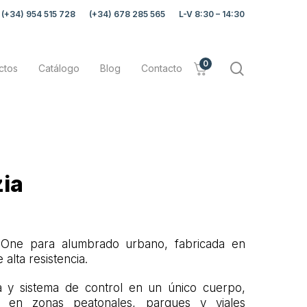
(+34) 954 515 728
(+34) 678 285 565
L-V 8:30 – 14:30
0
search
ctos
Catálogo
Blog
Contacto
zia
n-One para alumbrado urbano, fabricada en
 alta resistencia.
ía y sistema de control en un único cuerpo,
ón en zonas peatonales, parques y viales