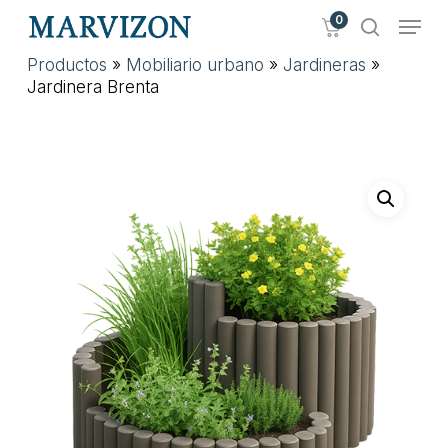
Skip
Menu
0
to
search
main
Close
Productos
»
Mobiliario urbano
»
Jardineras
»
content
Menu
Jardinera Brenta