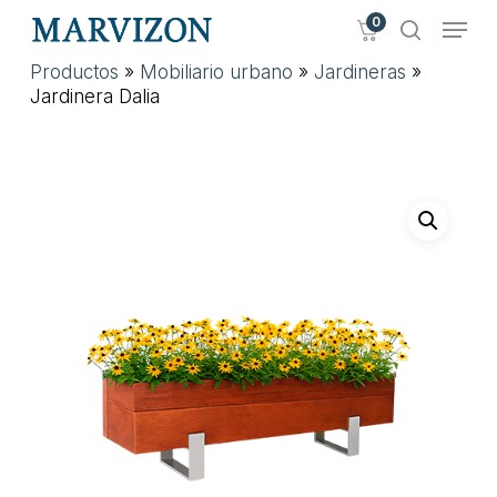
Skip
Menu
0
to
search
main
Close
Productos
»
Mobiliario urbano
»
Jardineras
»
content
Menu
Jardinera Dalia