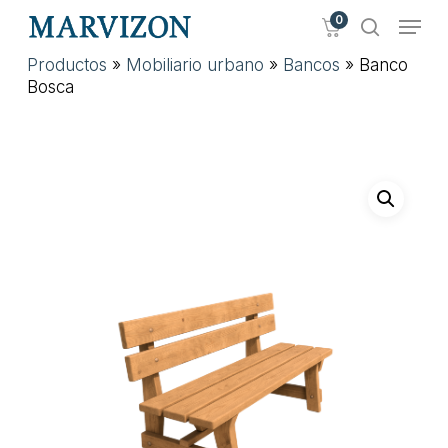
Skip
Menu
0
to
search
main
Close
Productos
»
Mobiliario urbano
»
Bancos
»
Banco
content
Menu
Bosca