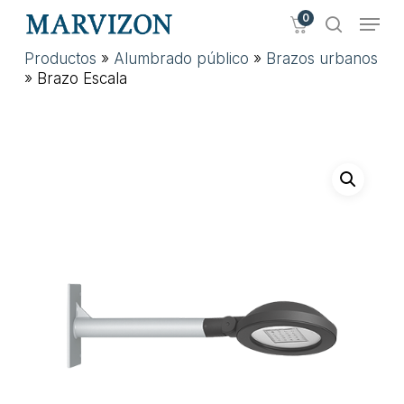
Skip
Menu
0
to
search
main
Close
Productos
»
Alumbrado público
»
Brazos urbanos
content
Menu
»
Brazo Escala