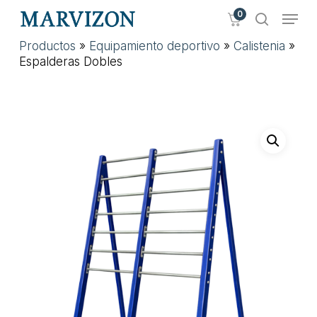
Skip
Menu
0
to
search
main
Close
Productos
»
Equipamiento deportivo
»
Calistenia
»
content
Menu
Espalderas Dobles