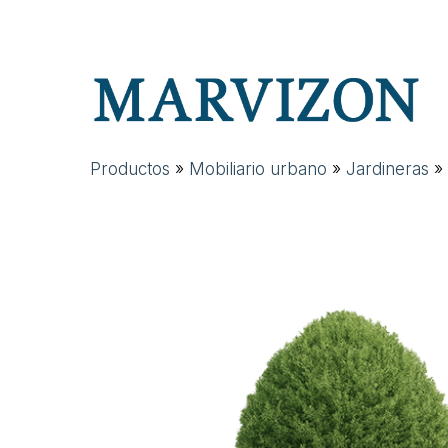
Skip
to
main
content
Productos
»
Mobiliario urbano
»
Jardineras
»