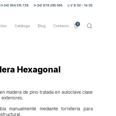
(+34) 954 515 728
(+34) 678 285 565
L-V 8:30 – 14:30
0
search
ctos
Catálogo
Blog
Contacto
dera Hexagonal
en madera de pino tratada en autoclave clase
 exteriores.
a manualmente mediante tornillería para
structural.