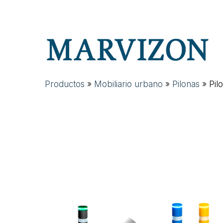
Skip
to
main
content
Productos
»
Mobiliario urbano
»
Pilonas
»
Pil