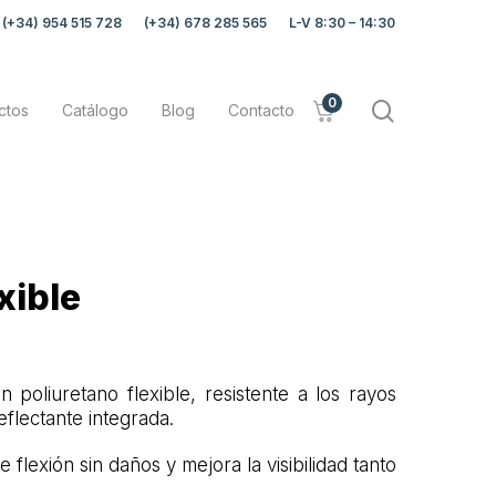
(+34) 954 515 728
(+34) 678 285 565
L-V 8:30 – 14:30
0
search
ctos
Catálogo
Blog
Contacto
xible
n poliuretano flexible, resistente a los rayos
flectante integrada.
 flexión sin daños y mejora la visibilidad tanto