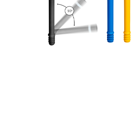
Hit enter to search or ESC to close