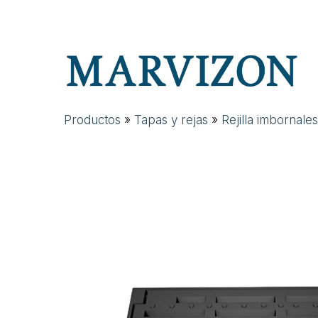
Skip
to
main
content
Productos
»
Tapas y rejas
»
Rejilla imbornales
Hit enter to search or ESC to close