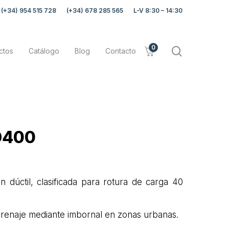
(+34) 954 515 728
(+34) 678 285 565
L-V 8:30 – 14:30
0
search
ctos
Catálogo
Blog
Contacto
 D400
ón dúctil, clasificada para rotura de carga 40
drenaje mediante imbornal en zonas urbanas.