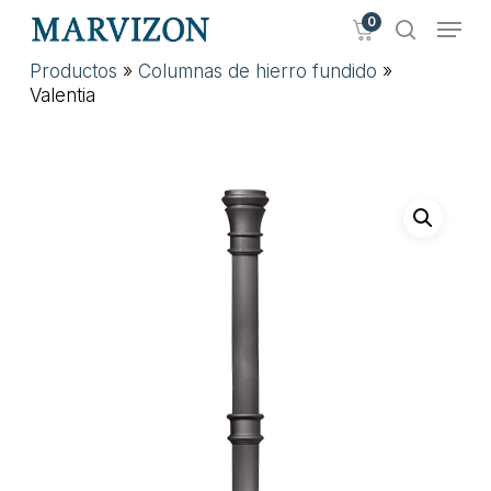
Skip
Menu
0
to
search
main
Close
Productos
»
Columnas de hierro fundido
»
content
Menu
Valentia