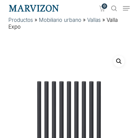
Skip
Menu
0
to
search
main
Close
Productos
»
Mobiliario urbano
»
Vallas
»
Valla
content
Menu
Expo